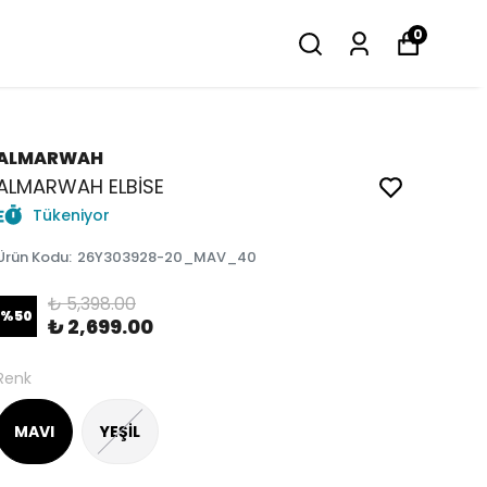
0
ALMARWAH
ALMARWAH ELBİSE
Tükeniyor
Ürün Kodu
:
26Y303928-20_MAV_40
₺ 5,398.00
%
50
₺ 2,699.00
Renk
MAVI
YEŞİL