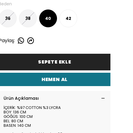
Beden
36
38
40
42
Paylaş
:
SEPETE EKLE
HEMEN AL
Ürün Açıklaması
İÇERİK: %97 COTTON %3 LYCRA
BOY: 136 CM
GÖĞÜS: 100 CM
BEL: 80 CM
BASEN: 140 CM