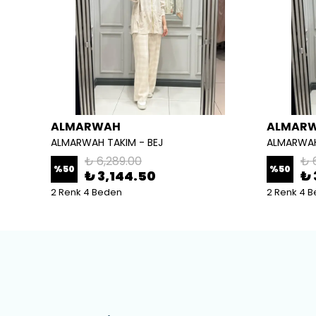
ALMARWAH
ALMAR
ALMARWAH TAKIM - BEJ
ALMARWAH
₺ 6,289.00
₺ 
%
50
%
50
₺ 3,144.50
₺ 
2 Renk 4 Beden
2 Renk 4 