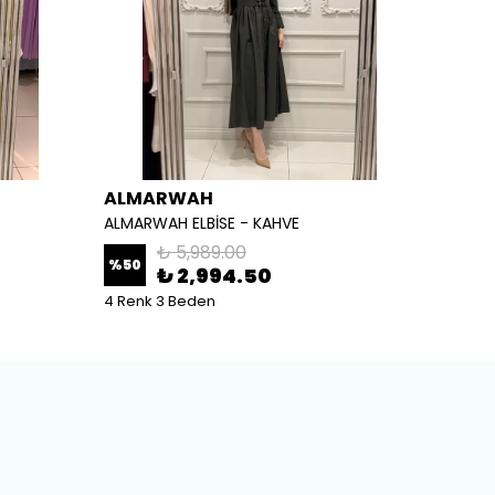
ALMARWAH
ALM
ALMARWAH ELBİSE - KAHVE
ALMARW
₺ 5,989.00
%
50
%
50
₺ 2,994.50
4 Renk 3 Beden
2 Renk