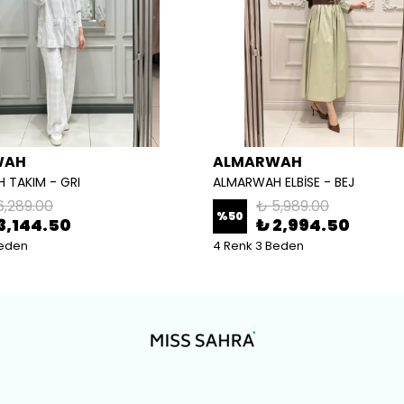
WAH
ALMARWAH
 TAKIM - GRI
ALMARWAH ELBİSE - BEJ
6,289.00
₺ 5,989.00
%
50
3,144.50
₺ 2,994.50
Beden
4 Renk 3 Beden