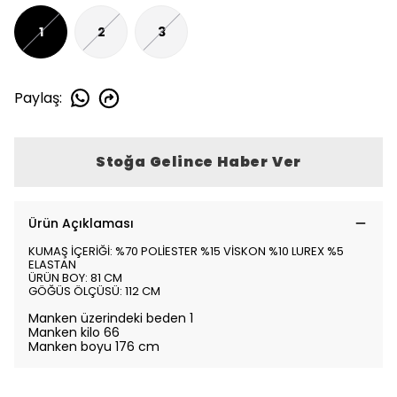
1
2
3
Paylaş
:
Stoğa Gelince Haber Ver
Ürün Açıklaması
KUMAŞ İÇERİĞİ: %70 POLİESTER %15 VİSKON %10 LUREX %5
ELASTAN
ÜRÜN BOY: 81 CM
GÖĞÜS ÖLÇÜSÜ: 112 CM
Manken üzerindeki beden 1
Manken kilo 66
Manken boyu 176 cm