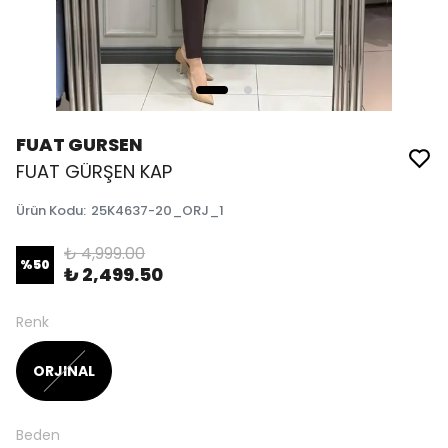
FUAT GURSEN
FUAT GÜRŞEN KAP
Ürün Kodu
:
25K4637-20_ORJ_1
₺ 4,999.00
%
50
₺ 2,499.50
Renk
ORJINAL
Beden