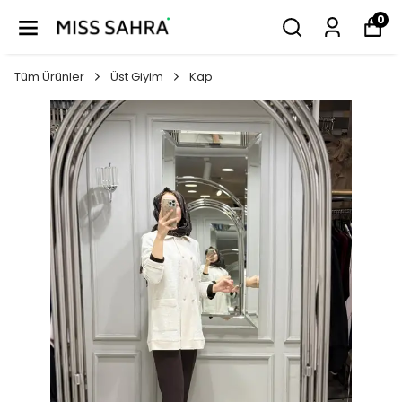
0
Tüm Ürünler
Üst Giyim
Kap