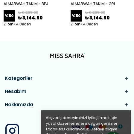
ALMARWAH TAKIM - BEJ
ALMARWAH TAKIM - GRI
₺ 6,289.00
₺ 6,289.00
%
50
%
50
₺ 3,144.50
₺ 3,144.50
2 Renk 4 Beden
2 Renk 4 Beden
Kategoriler
Hesabım
Hakkımızda
Alışveriş deneyiminizi iyileştirmek için
yasal düzenlemelere uygun çerezler
(cookies) kullanıyoruz. Detaylı bilgiye