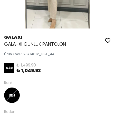
GALAXI
GALA-XI GÜNLÜK PANTOLON
Ürün Kodu
:
25Y14012_BEJ_44
₺ 1,499.90
%
30
₺ 1,049.93
Renk
BEJ
Beden