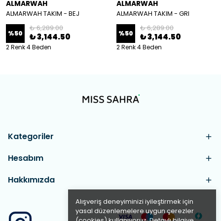
ALMARWAH
ALMARWAH
ALMARWAH TAKIM - BEJ
ALMARWAH TAKIM - GRI
₺ 6,289.00
₺ 6,289.00
%
50
%
50
₺ 3,144.50
₺ 3,144.50
2 Renk 4 Beden
2 Renk 4 Beden
Kategoriler
Hesabım
Hakkımızda
Alışveriş deneyiminizi iyileştirmek için
yasal düzenlemelere uygun çerezler
(cookies) kullanıyoruz. Detaylı bilgiye