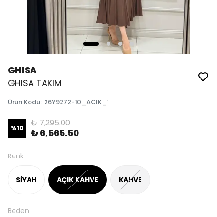
GHISA
GHISA TAKIM
Ürün Kodu
:
26Y9272-10_ACIK_1
₺ 7,295.00
%
10
₺ 6,565.50
Renk
SİYAH
AÇIK KAHVE
KAHVE
Beden