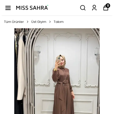
0
Tüm Ürünler
Üst Giyim
Takım