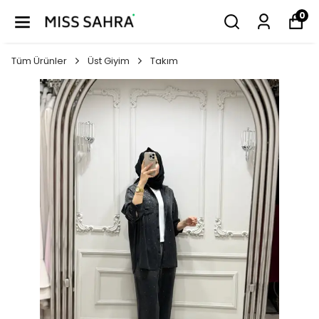
0
Tüm Ürünler
Üst Giyim
Takım