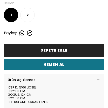
Beden
1
2
Paylaş
:
SEPETE EKLE
HEMEN AL
Ürün Açıklaması
İÇERİK: %100 LİOSEL
BOY: 80 CM
GÖĞÜS: 124 CM
BOY: 110 CM
BEL: 104 CM'E KADAR ESNER