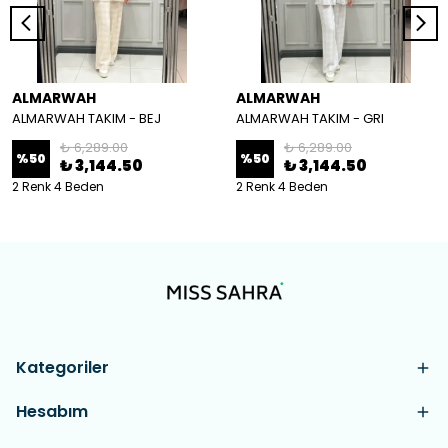
ALMARWAH
ALMARWAH
ALMARWAH TAKIM - BEJ
ALMARWAH TAKIM - GRI
₺ 6,289.00
₺ 6,289.00
%
50
%
50
₺ 3,144.50
₺ 3,144.50
2 Renk 4 Beden
2 Renk 4 Beden
Kategoriler
Hesabım