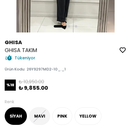
GHISA
GHISA TAKIM
Tükeniyor
Ürün Kodu
:
26Y9297MD2-10_._1
₺ 10,950.00
%
10
₺ 9,855.00
Renk
SİYAH
MAVI
PINK
YELLOW