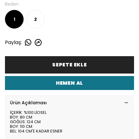
Beden
1
2
Paylaş
:
SEPETE EKLE
HEMEN AL
Ürün Açıklaması
İÇERİK: %100 LİOSEL
BOY: 80 CM
GÖĞÜS: 124 CM
BOY: 110 CM
BEL: 104 CM'E KADAR ESNER