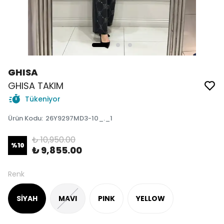
GHISA
GHISA TAKIM
Tükeniyor
Ürün Kodu
:
26Y9297MD3-10_._1
₺ 10,950.00
%
10
₺ 9,855.00
Renk
SİYAH
MAVI
PINK
YELLOW