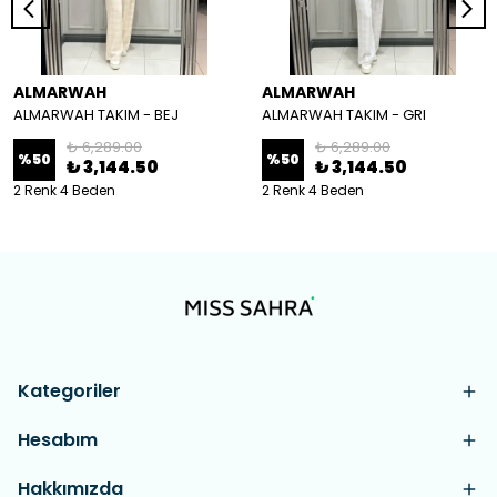
ALMARWAH
ALMARWAH
ALMARWAH TAKIM - BEJ
ALMARWAH TAKIM - GRI
₺ 6,289.00
₺ 6,289.00
%
50
%
50
₺ 3,144.50
₺ 3,144.50
2 Renk 4 Beden
2 Renk 4 Beden
Kategoriler
Hesabım
Hakkımızda