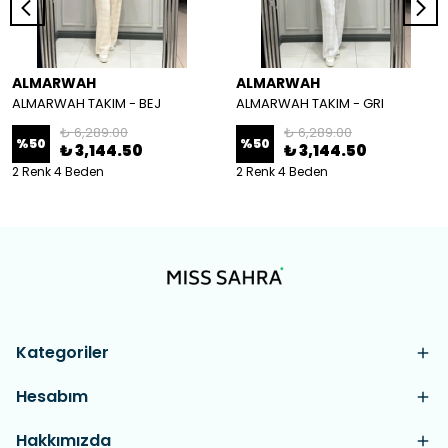
ALMARWAH
ALMARWAH
ALMARWAH TAKIM - BEJ
ALMARWAH TAKIM - GRI
₺ 6,289.00
₺ 6,289.00
%
50
%
50
₺ 3,144.50
₺ 3,144.50
2 Renk 4 Beden
2 Renk 4 Beden
Kategoriler
Hesabım
Hakkımızda