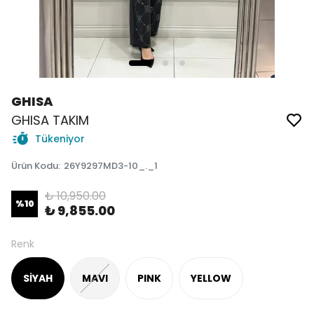
GHISA
GHISA TAKIM
Tükeniyor
Ürün Kodu
:
26Y9297MD3-10_._1
₺ 10,950.00
%
10
₺ 9,855.00
Renk
SİYAH
MAVI
PINK
YELLOW