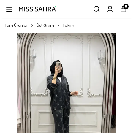
0
Tüm Ürünler
Üst Giyim
Takım