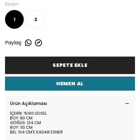
Beden
1
2
Paylaş
:
SEPETE EKLE
HEMEN AL
Ürün Açıklaması
İÇERİK: %100 LİOSEL
BOY: 80 CM
GÖĞÜS: 124 CM
BOY: 110 CM
BEL: 104 CM'E KADAR ESNER