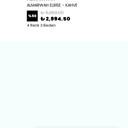
ALMARWAH ELBİSE - KAHVE
ALMARW
₺ 5,989.00
%
50
%
50
₺ 2,994.50
4 Renk 3 Beden
2 Renk