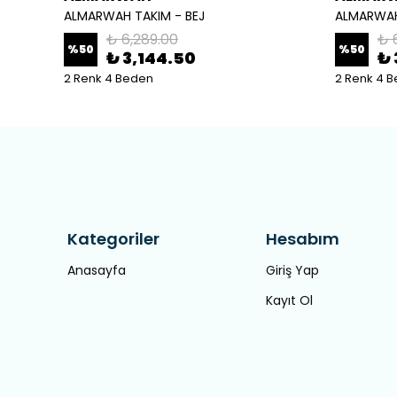
ALMARWAH TAKIM - BEJ
ALMARWAH
₺ 6,289.00
₺ 
%
50
%
50
₺ 3,144.50
₺ 
2 Renk 4 Beden
2 Renk 4 
Kategoriler
Hesabım
Anasayfa
Giriş Yap
Kayıt Ol