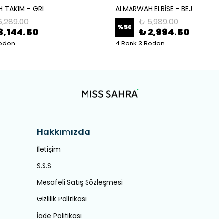
 TAKIM - GRI
ALMARWAH ELBİSE - BEJ
6,289.00
₺ 5,989.00
%
50
3,144.50
₺ 2,994.50
Beden
4 Renk 3 Beden
Hakkımızda
İletişim
S.S.S
Mesafeli Satış Sözleşmesi
Gizlilik Politikası
İade Politikası