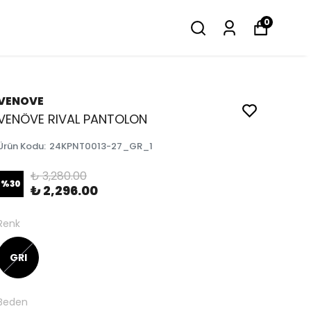
0
VENOVE
VENÖVE RIVAL PANTOLON
Ürün Kodu
:
24KPNT0013-27_GR_1
₺ 3,280.00
%
30
₺ 2,296.00
Renk
GRI
Beden