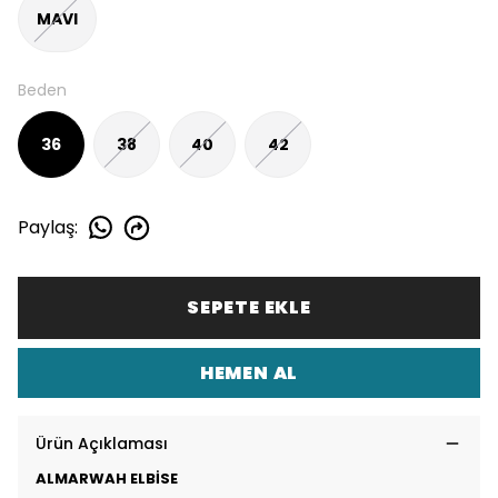
MAVI
Beden
36
38
40
42
Paylaş
:
SEPETE EKLE
HEMEN AL
Ürün Açıklaması
ALMARWAH ELBİSE