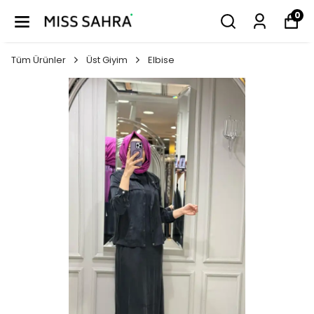
0
Tüm Ürünler
Üst Giyim
Elbise