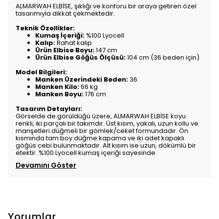
ALMARWAH ELBİSE, şıklığı ve konforu bir araya getiren özel
tasarımıyla dikkat çekmektedir.
Teknik Özellikler:
Kumaş İçeriği:
%100 Lyocell
Kalıp:
Rahat kalıp
Ürün Elbise Boyu:
147 cm
Ürün Elbise Göğüs Ölçüsü:
104 cm (36 beden için)
Model Bilgileri:
Manken Üzerindeki Beden:
36
Manken Kilo:
66 kg
Manken Boyu:
176 cm
Tasarım Detayları:
Görselde de görüldüğü üzere, ALMARWAH ELBİSE koyu
renkli, iki parçalı bir takımdır. Üst kısım, yakalı, uzun kollu ve
manşetleri düğmeli bir gömlek/ceket formundadır. Ön
kısmında tam boy düğme kapama ve iki adet kapaklı
göğüs cebi bulunmaktadır. Alt kısım ise uzun, dökümlü bir
etektir. %100 Lyocell kumaş içeriği sayesinde
Devamını Göster
Yorumlar