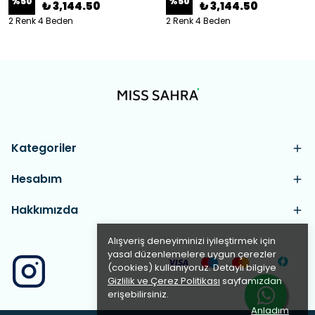
%
50
%
50
₺ 3,144.50
₺ 3,144.50
2 Renk 4 Beden
2 Renk 4 Beden
Kategoriler
Hesabım
Hakkımızda
Alışveriş deneyiminizi iyileştirmek için
yasal düzenlemelere uygun çerezler
(cookies) kullanıyoruz. Detaylı bilgiye
Gizlilik ve Çerez Politikası
sayfamızdan
erişebilirsiniz.
Anladım