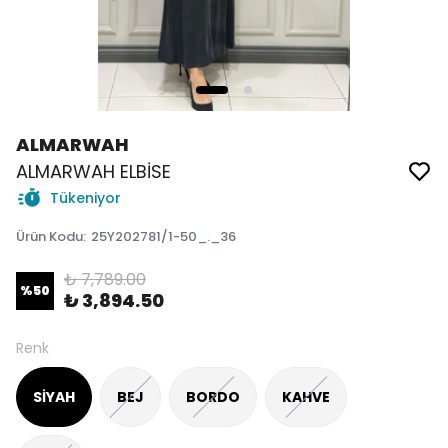
ALMARWAH
ALMARWAH ELBİSE
Tükeniyor
Ürün Kodu
:
25Y202781/1-50_._36
₺ 7,789.00
%
50
₺ 3,894.50
Renk
SİYAH
BEJ
BORDO
KAHVE