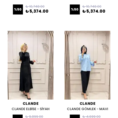
₺ 10,748.00
₺ 10,748.00
%
50
%
50
₺ 5,374.00
₺ 5,374.00
CLANDE
CLANDE
CLANDE ELBİSE - SİYAH
CLANDE GÖMLEK - MAVI
₺ 9,899.00
₺ 4,699.00