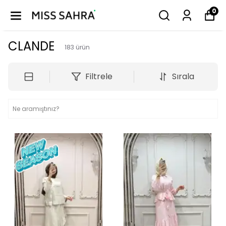
0
CLANDE
183
ürün
Filtrele
Sırala