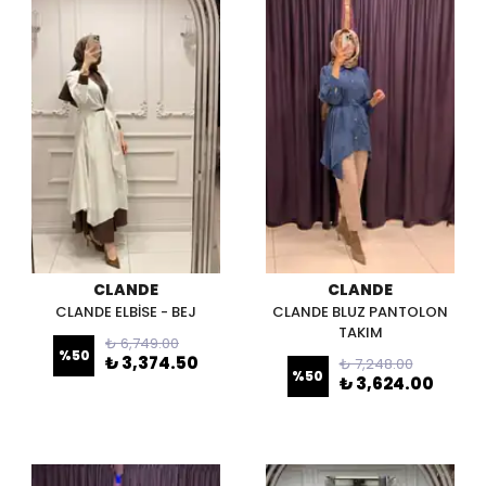
CLANDE
CLANDE
CLANDE ELBİSE - BEJ
CLANDE BLUZ PANTOLON
TAKIM
₺ 6,749.00
%
50
₺ 3,374.50
₺ 7,248.00
%
50
₺ 3,624.00