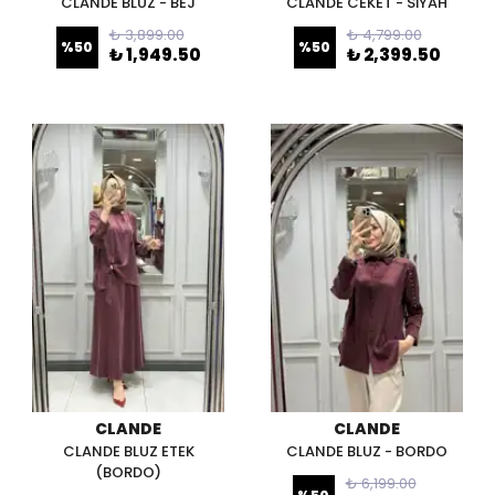
CLANDE BLUZ - BEJ
CLANDE CEKET - SİYAH
₺ 3,899.00
₺ 4,799.00
%
50
%
50
₺ 1,949.50
₺ 2,399.50
CLANDE
CLANDE
CLANDE BLUZ ETEK
CLANDE BLUZ - BORDO
(BORDO)
₺ 6,199.00