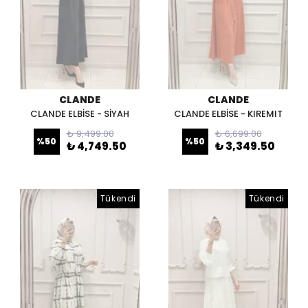
CLANDE
CLANDE
CLANDE ELBİSE - SİYAH
CLANDE ELBİSE - KIREMIT
₺ 9,499.00
₺ 6,699.00
%
50
%
50
₺ 4,749.50
₺ 3,349.50
Tükendi
Tükendi