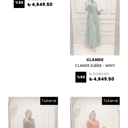
%
50
₺ 4,649.50
CLANDE
CLANDE ELBİSE - MINT
₺ 9,299.00
%
50
₺ 4,649.50
Tükendi
Tükendi