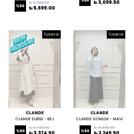
%
50
₺ 3,099.50
₺ 11,398.00
%
50
₺ 5,699.00
Tükendi
Tükendi
CLANDE
CLANDE
CLANDE ELBİSE - BEJ
CLANDE GÖMLEK - MAVI
₺ 6,749.00
₺ 4,499.00
%
50
%
50
₺ 3,374.50
₺ 2,249.50