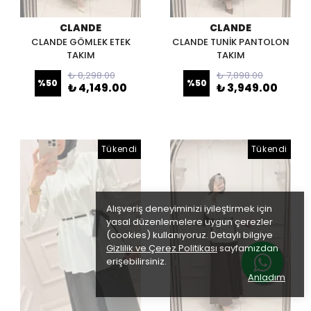
CLANDE
CLANDE
CLANDE GÖMLEK ETEK
CLANDE TUNİK PANTOLON
TAKIM
TAKIM
₺ 8,298.00
₺ 7,898.00
%
50
%
50
₺ 4,149.00
₺ 3,949.00
Tükendi
Tükendi
Alışveriş deneyiminizi iyileştirmek için
yasal düzenlemelere uygun çerezler
(cookies) kullanıyoruz. Detaylı bilgiye
Gizlilik ve Çerez Politikası
sayfamızdan
erişebilirsiniz.
Anladım