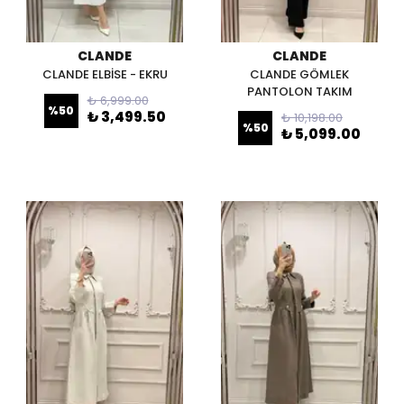
CLANDE
CLANDE
CLANDE ELBİSE - EKRU
CLANDE GÖMLEK
PANTOLON TAKIM
₺ 6,999.00
%
50
₺ 3,499.50
₺ 10,198.00
%
50
₺ 5,099.00