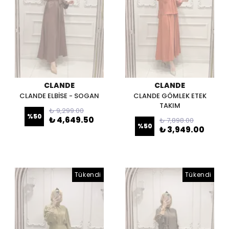
CLANDE
CLANDE
CLANDE ELBİSE - SOGAN
CLANDE GÖMLEK ETEK
TAKIM
₺ 9,299.00
%
50
₺ 4,649.50
₺ 7,898.00
%
50
₺ 3,949.00
Tükendi
Tükendi