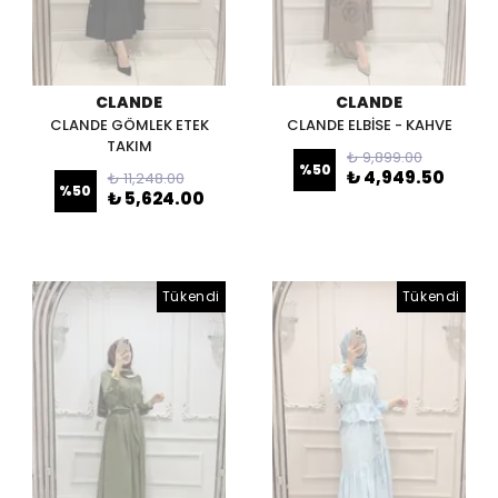
CLANDE
CLANDE
CLANDE GÖMLEK ETEK
CLANDE ELBİSE - KAHVE
TAKIM
₺ 9,899.00
%
50
₺ 4,949.50
₺ 11,248.00
%
50
₺ 5,624.00
Tükendi
Tükendi