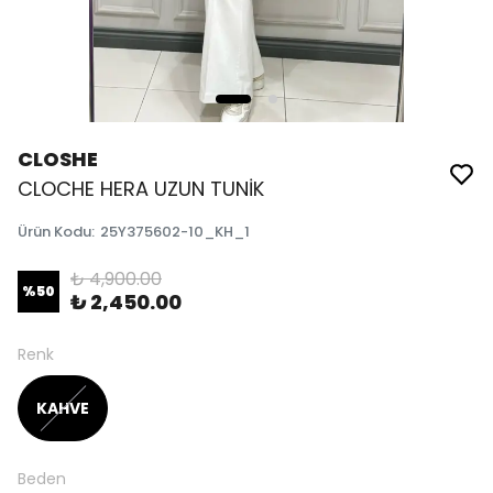
CLOSHE
CLOCHE HERA UZUN TUNİK
Ürün Kodu
:
25Y375602-10_KH_1
₺ 4,900.00
%
50
₺ 2,450.00
Renk
KAHVE
Beden