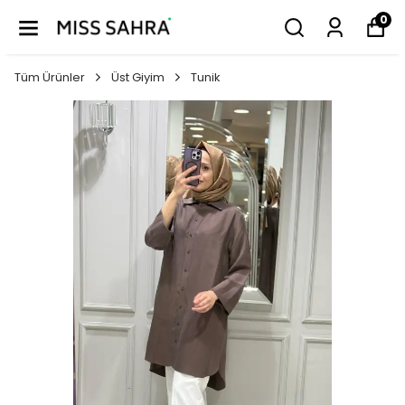
0
Tüm Ürünler
Üst Giyim
Tunik