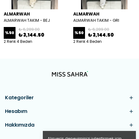
ALMARWAH
ALMARWAH
ALMARWAH TAKIM - BEJ
ALMARWAH TAKIM - GRI
₺ 6,289.00
₺ 6,289.00
%
50
%
50
₺ 3,144.50
₺ 3,144.50
2 Renk 4 Beden
2 Renk 4 Beden
Kategoriler
Hesabım
Hakkımızda
Alışveriş deneyiminizi iyileştirmek için