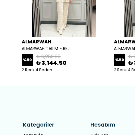
ALMARWAH
ALMAR
ALMARWAH TAKIM - BEJ
ALMARWAH
₺ 6,289.00
₺ 
%
50
%
50
₺ 3,144.50
₺ 
2 Renk 4 Beden
2 Renk 4 
Kategoriler
Hesabım