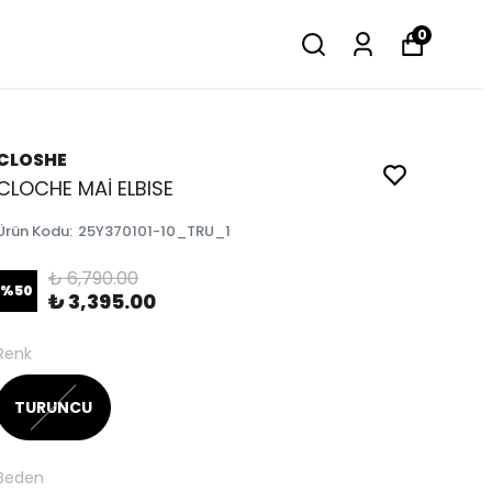
0
CLOSHE
CLOCHE MAİ ELBISE
Ürün Kodu
:
25Y370101-10_TRU_1
₺ 6,790.00
%
50
₺ 3,395.00
Renk
TURUNCU
Beden