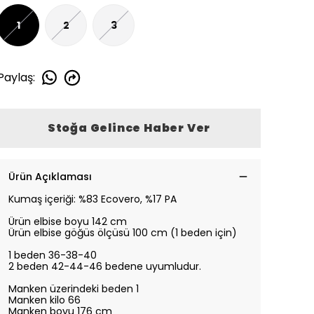
1
2
3
Paylaş
:
Stoğa Gelince Haber Ver
Ürün Açıklaması
Kumaş içeriği: %83 Ecovero, %17 PA
Ürün elbise boyu 142 cm
Ürün elbise göğüs ölçüsü 100 cm (1 beden için)
1 beden 36-38-40
2 beden 42-44-46 bedene uyumludur.
Manken üzerindeki beden 1
Manken kilo 66
Manken boyu 176 cm