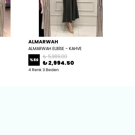
ALMARWAH
ALM
ALMARWAH ELBİSE - KAHVE
ALMARW
₺ 5,989.00
%
50
%
50
₺ 2,994.50
4 Renk 3 Beden
2 Renk