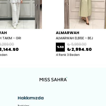
WAH
ALMARWAH
 TAKIM - GRI
ALMARWAH ELBİSE - BEJ
6,289.00
₺ 5,989.00
%
50
3,144.50
₺ 2,994.50
Beden
4 Renk 3 Beden
Hakkımızda