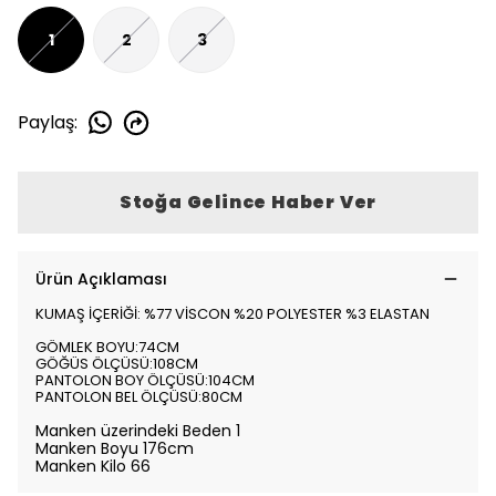
1
2
3
Paylaş
:
Stoğa Gelince Haber Ver
Ürün Açıklaması
KUMAŞ İÇERİĞİ: %77 VİSCON %20 POLYESTER %3 ELASTAN
GÖMLEK BOYU:74CM
GÖĞÜS ÖLÇÜSÜ:108CM
PANTOLON BOY ÖLÇÜSÜ:104CM
PANTOLON BEL ÖLÇÜSÜ:80CM
Manken üzerindeki Beden 1
Manken Boyu 176cm
Manken Kilo 66