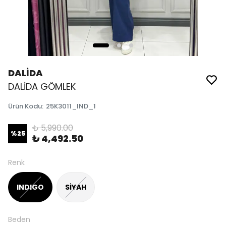
DALİDA
DALİDA GÖMLEK
Ürün Kodu
:
25K3011_IND_1
₺ 5,990.00
%
25
₺ 4,492.50
Renk
INDIGO
SİYAH
Beden