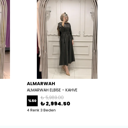
ALMARWAH
ALM
ALMARWAH ELBİSE - KAHVE
ALMARW
₺ 5,989.00
%
50
%
50
₺ 2,994.50
4 Renk 3 Beden
2 Renk