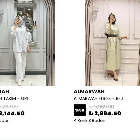
WAH
ALMARWAH
 TAKIM - GRI
ALMARWAH ELBİSE - BEJ
6,289.00
₺ 5,989.00
%
50
3,144.50
₺ 2,994.50
Beden
4 Renk 3 Beden