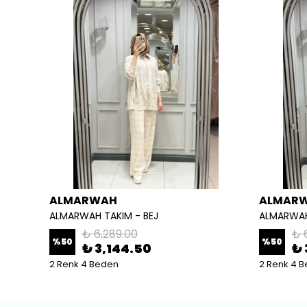
ALMARWAH
ALMAR
ALMARWAH TAKIM - BEJ
ALMARWAH
₺ 6,289.00
₺ 
%
50
%
50
₺ 3,144.50
₺ 
2 Renk 4 Beden
2 Renk 4 