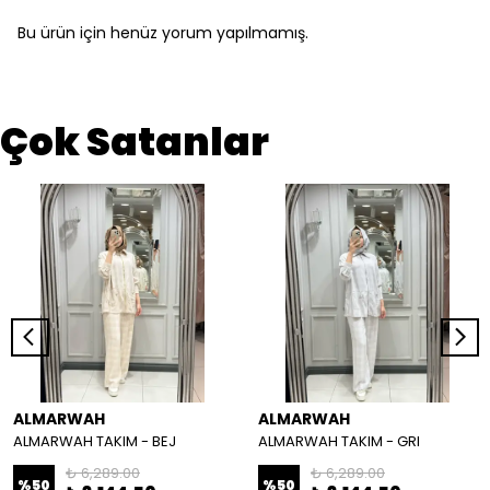
Bu ürün için henüz yorum yapılmamış.
Çok Satanlar
ALMARWAH
ALMARWAH
ALMARWAH TAKIM - BEJ
ALMARWAH TAKIM - GRI
₺ 6,289.00
₺ 6,289.00
%
50
%
50