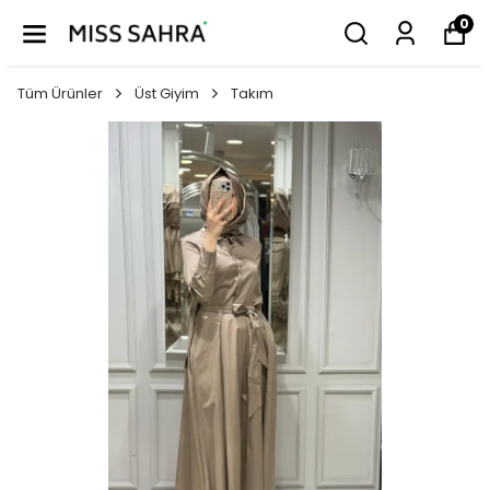
0
Tüm Ürünler
Üst Giyim
Takım