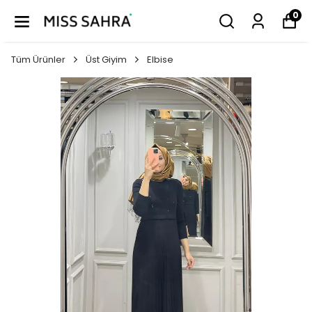
0
Tüm Ürünler
Üst Giyim
Elbise