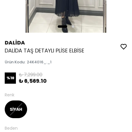
DALİDA
DALİDA TAŞ DETAYLI PLİSE ELBİSE
Ürün Kodu
:
24K4016_._1
₺ 7,299.00
%
10
₺ 6,569.10
Renk
SİYAH
Beden