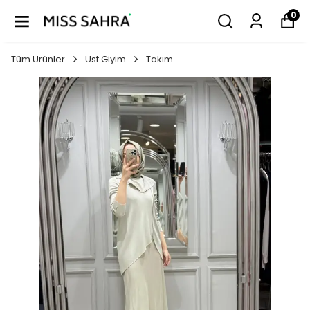
0
Tüm Ürünler
Üst Giyim
Takım