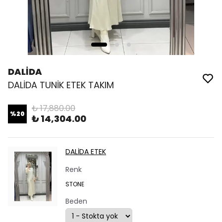
DALİDA
DALİDA TUNİK ETEK TAKIM
₺ 17,880.00
%
20
₺ 14,304.00
DALİDA ETEK
Renk
STONE
Beden