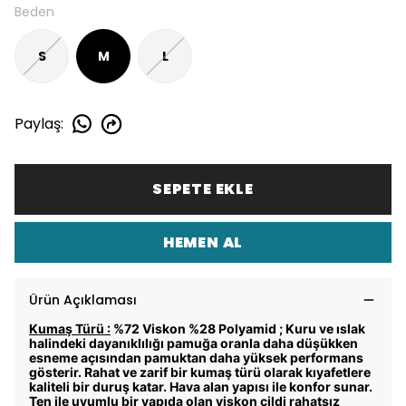
Beden
S
M
L
Paylaş
:
SEPETE EKLE
HEMEN AL
Ürün Açıklaması
Kumaş Türü :
%72 Viskon %28 Polyamid ; Kuru ve ıslak
halindeki dayanıklılığı pamuğa oranla daha düşükken
esneme açısından pamuktan daha yüksek performans
gösterir. Rahat ve zarif bir kumaş türü olarak kıyafetlere
kaliteli bir duruş katar. Hava alan yapısı ile konfor sunar.
Ten ile uyumlu bir yapıda olan viskon cildi rahatsız