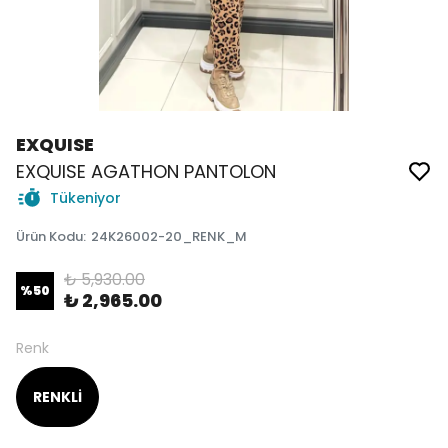
EXQUISE
EXQUISE AGATHON PANTOLON
Tükeniyor
Ürün Kodu
:
24K26002-20_RENK_M
₺ 5,930.00
%
50
₺ 2,965.00
Renk
RENKLİ