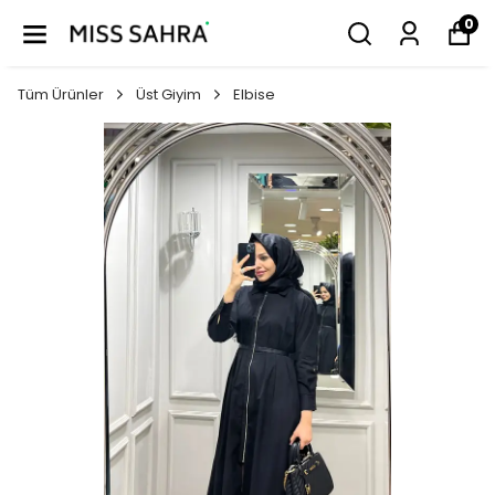
0
Tüm Ürünler
Üst Giyim
Elbise