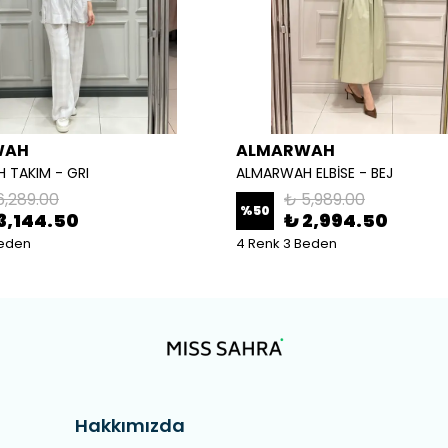
WAH
ALMARWAH
 TAKIM - GRI
ALMARWAH ELBİSE - BEJ
6,289.00
₺ 5,989.00
%
50
3,144.50
₺ 2,994.50
Beden
4 Renk 3 Beden
Hakkımızda