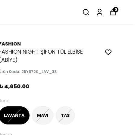
0
FASHION
FASHION NIGHT ŞİFON TÜL ELBİSE
(ABİYE)
Ürün Kodu
:
25Y5720_LAV_38
₺ 4,650.00
Renk
LAVANTA
MAVI
TAS
Beden