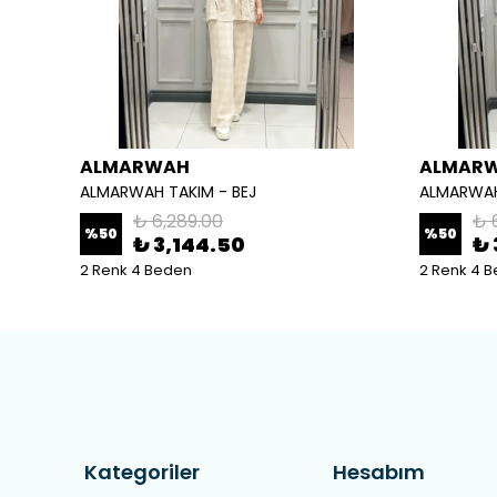
ALMARWAH
ALMAR
ALMARWAH TAKIM - BEJ
ALMARWAH
₺ 6,289.00
₺ 
%
50
%
50
₺ 3,144.50
₺ 
2 Renk 4 Beden
2 Renk 4 
Kategoriler
Hesabım