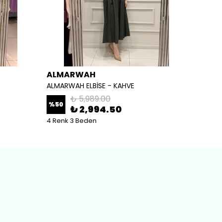
ALMARWAH
ALM
ALMARWAH ELBİSE - KAHVE
ALMARW
₺ 5,989.00
%
50
%
50
₺ 2,994.50
4 Renk 3 Beden
2 Renk