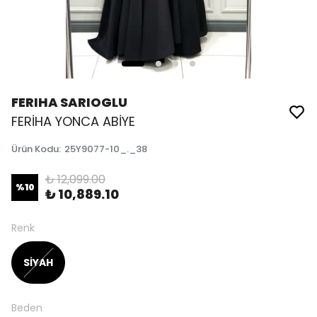
FERIHA SARIOGLU
FERİHA YONCA ABİYE
Ürün Kodu
:
25Y9077-10_._38
₺ 12,099.00
%
10
₺ 10,889.10
Renk
SİYAH
Beden