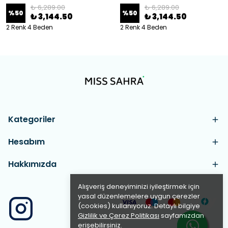
₺ 6,289.00
₺ 6,289.00
%
50
%
50
₺ 3,144.50
₺ 3,144.50
2 Renk 4 Beden
2 Renk 4 Beden
Kategoriler
Hesabım
Hakkımızda
Alışveriş deneyiminizi iyileştirmek için
yasal düzenlemelere uygun çerezler
(cookies) kullanıyoruz. Detaylı bilgiye
Gizlilik ve Çerez Politikası
sayfamızdan
erişebilirsiniz.