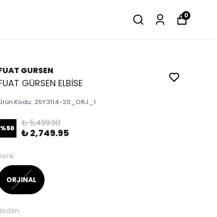
0
FUAT GURSEN
FUAT GÜRSEN ELBİSE
Ürün Kodu
:
25Y3114-20_ORJ_1
₺ 5,499.90
%
50
₺ 2,749.95
Renk
ORJINAL
Beden