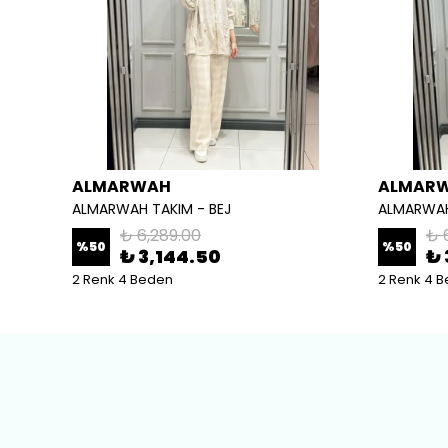
ALMARWAH
ALMAR
ALMARWAH TAKIM - BEJ
ALMARWAH
₺ 6,289.00
₺ 
%
50
%
50
₺ 3,144.50
₺ 
2 Renk 4 Beden
2 Renk 4 