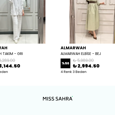
WAH
ALMARWAH
 TAKIM - GRI
ALMARWAH ELBİSE - BEJ
6,289.00
₺ 5,989.00
%
50
3,144.50
₺ 2,994.50
Beden
4 Renk 3 Beden