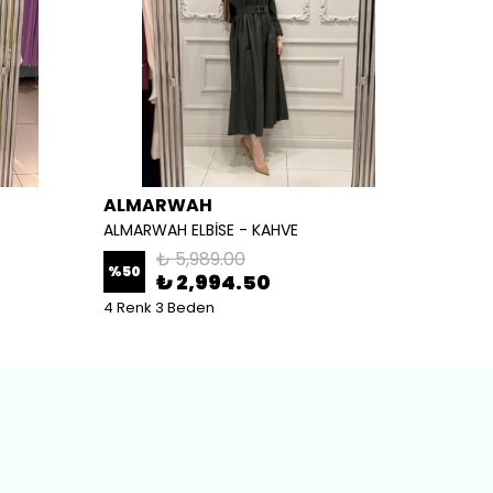
ALMARWAH
ALM
ALMARWAH ELBİSE - KAHVE
ALMARW
₺ 5,989.00
%
50
%
50
₺ 2,994.50
4 Renk 3 Beden
2 Renk