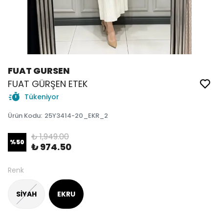
FUAT GURSEN
FUAT GÜRŞEN ETEK
Tükeniyor
Ürün Kodu
:
25Y3414-20_EKR_2
₺ 1,949.00
%
50
₺ 974.50
Renk
SİYAH
EKRU