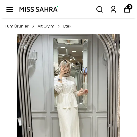
0
Tüm Ürünler
Alt Giyim
Etek