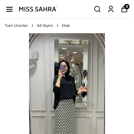
0
Tüm Ürünler
Alt Giyim
Etek