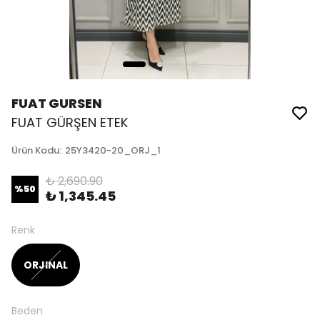
FUAT GURSEN
FUAT GÜRŞEN ETEK
Ürün Kodu
:
25Y3420-20_ORJ_1
₺ 2,690.90
%
50
₺ 1,345.45
Renk
ORJINAL
Beden