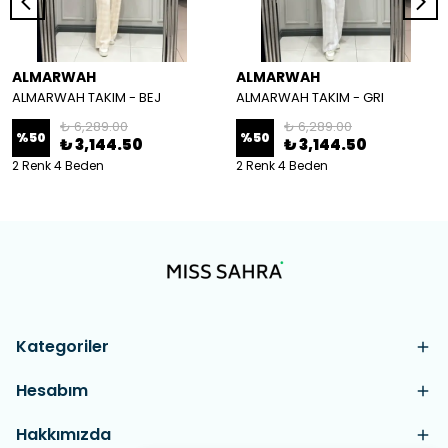
ALMARWAH
ALMARWAH
ALMARWAH TAKIM - BEJ
ALMARWAH TAKIM - GRI
₺ 6,289.00
₺ 6,289.00
%
50
%
50
₺ 3,144.50
₺ 3,144.50
2 Renk 4 Beden
2 Renk 4 Beden
Kategoriler
Hesabım
Hakkımızda