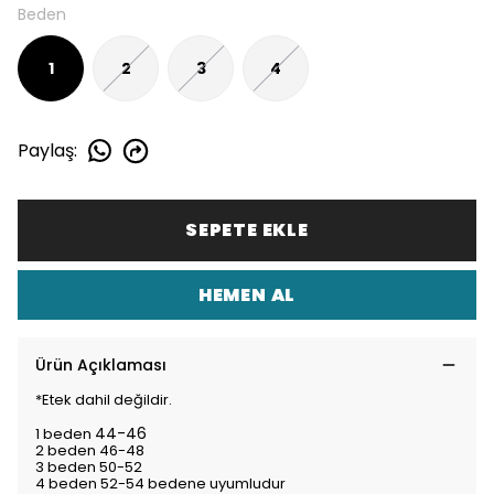
Beden
1
2
3
4
Paylaş
:
SEPETE EKLE
HEMEN AL
Ürün Açıklaması
*Etek dahil değildir.
44-46
1 beden
2 beden 46-48
3 beden 50-52
4 beden 52-54 bedene uyumludur