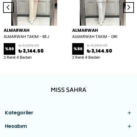
ALMARWAH
ALMARWAH
ALMARWAH TAKIM - BEJ
ALMARWAH TAKIM - GRI
₺ 6,289.00
₺ 6,289.00
%
50
%
50
₺ 3,144.50
₺ 3,144.50
2 Renk 4 Beden
2 Renk 4 Beden
Kategoriler
Hesabım