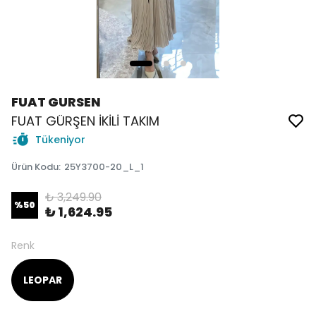
FUAT GURSEN
FUAT GÜRŞEN İKİLİ TAKIM
Tükeniyor
Ürün Kodu
:
25Y3700-20_L_1
₺ 3,249.90
%
50
₺ 1,624.95
Renk
LEOPAR