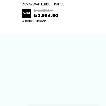
ALMARWAH ELBİSE - KAHVE
ALMARW
₺ 5,989.00
%
50
%
50
₺ 2,994.50
4 Renk 3 Beden
2 Renk