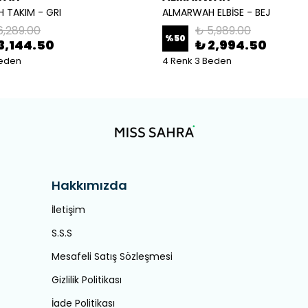
 TAKIM - GRI
ALMARWAH ELBİSE - BEJ
6,289.00
₺ 5,989.00
%
50
3,144.50
₺ 2,994.50
Beden
4 Renk 3 Beden
Hakkımızda
İletişim
S.S.S
Mesafeli Satış Sözleşmesi
Gizlilik Politikası
İade Politikası