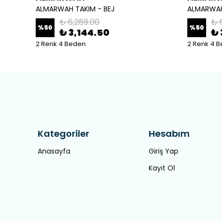
ALMARWAH TAKIM - BEJ
ALMARWAH
₺ 6,289.00
₺ 
%
50
%
50
₺ 3,144.50
₺ 
2 Renk 4 Beden
2 Renk 4 
Kategoriler
Hesabım
Anasayfa
Giriş Yap
Kayıt Ol