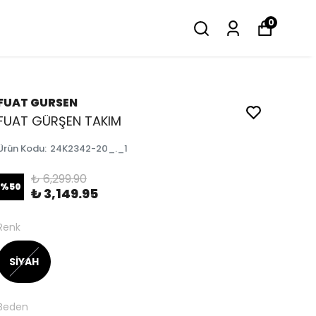
0
FUAT GURSEN
FUAT GÜRŞEN TAKIM
Ürün Kodu
:
24K2342-20_._1
₺ 6,299.90
%
50
₺ 3,149.95
Renk
SİYAH
Beden