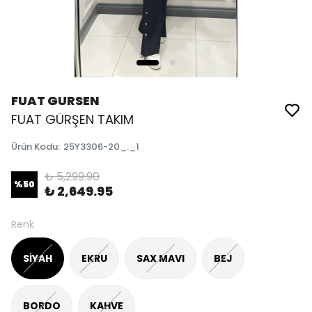
FUAT GURSEN
FUAT GÜRŞEN TAKIM
Ürün Kodu
:
25Y3306-20_._1
₺ 5,299.90
%
50
₺ 2,649.95
Renk
SİYAH
EKRU
SAX MAVI
BEJ
BORDO
KAHVE