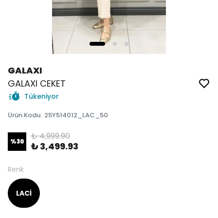
GALAXI
GALAXI CEKET
Tükeniyor
Ürün Kodu
:
25Y514012_LAC_50
₺ 4,999.90
%
30
₺ 3,499.93
Renk
LACİ