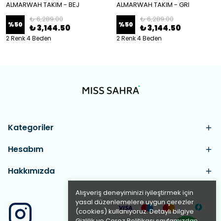
ALMARWAH TAKIM - BEJ
ALMARWAH TAKIM - GRI
₺ 6,289.00
₺ 6,289.00
%
50
%
50
₺ 3,144.50
₺ 3,144.50
2 Renk 4 Beden
2 Renk 4 Beden
Kategoriler
Hesabım
Hakkımızda
Alışveriş deneyiminizi iyileştirmek için
yasal düzenlemelere uygun çerezler
(cookies) kullanıyoruz. Detaylı bilgiye
Gizlilik ve Çerez Politikası
sayfamızdan