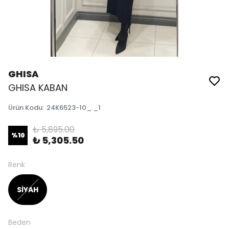
GHISA
GHISA KABAN
Ürün Kodu
:
24K6523-10_._1
₺ 5,895.00
%
10
₺ 5,305.50
Renk
SİYAH
Beden