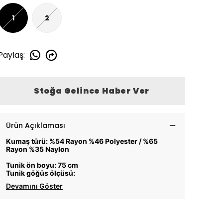
1
2
Paylaş
:
Stoğa Gelince Haber Ver
Ürün Açıklaması
Kumaş türü: %54 Rayon %46 Polyester / %65
Rayon %35 Naylon
Tunik ön boyu: 75 cm
Tunik göğüs ölçüsü:
Devamını Göster