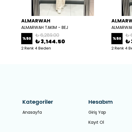
ALMARWAH
ALMAR
ALMARWAH TAKIM - BEJ
ALMARWAH
₺ 6,289.00
₺ 
%
50
%
50
₺ 3,144.50
₺ 
2 Renk 4 Beden
2 Renk 4 
Kategoriler
Hesabım
Anasayfa
Giriş Yap
Kayıt Ol