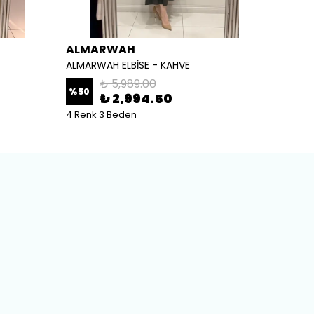
ALMARWAH
ALM
ALMARWAH ELBİSE - KAHVE
ALMARW
₺ 5,989.00
%
50
%
50
₺ 2,994.50
4 Renk 3 Beden
2 Renk