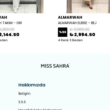
WAH
ALMARWAH
 TAKIM - GRI
ALMARWAH ELBİSE - BEJ
6,289.00
₺ 5,989.00
%
50
3,144.50
₺ 2,994.50
Beden
4 Renk 3 Beden
Hakkımızda
İletişim
S.S.S