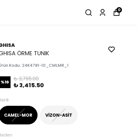
0
GHISA
GHISA ÖRME TUNIK
Ürün Kodu
:
24K4781-10_CMLMR_1
₺ 3,795.00
%
10
₺ 3,415.50
Renk
CAMEL-MOR
VİZON-ASİT
Beden