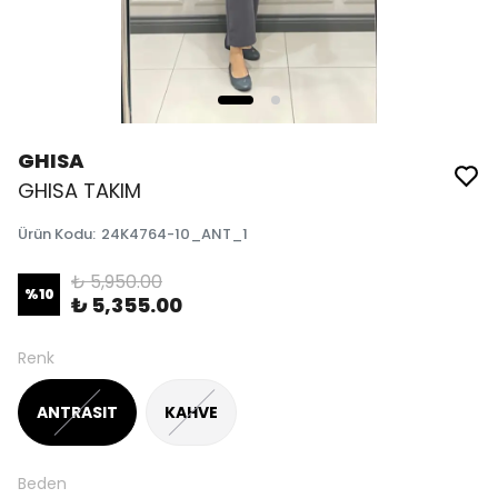
GHISA
GHISA TAKIM
Ürün Kodu
:
24K4764-10_ANT_1
₺ 5,950.00
%
10
₺ 5,355.00
Renk
ANTRASIT
KAHVE
Beden