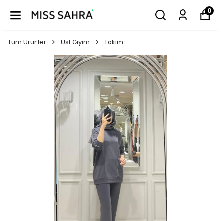
0
Tüm Ürünler
Üst Giyim
Takım