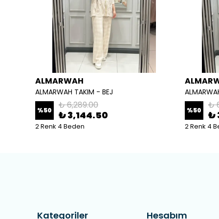
ALMARWAH
ALMAR
ALMARWAH TAKIM - BEJ
ALMARWAH
₺ 6,289.00
₺ 
%
50
%
50
₺ 3,144.50
₺ 
2 Renk 4 Beden
2 Renk 4 
Kategoriler
Hesabım