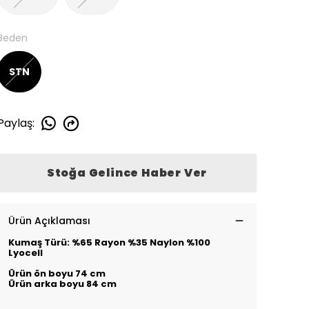
Beden
STN
Paylaş
:
Stoğa Gelince Haber Ver
Ürün Açıklaması
Kumaş Türü: %65 Rayon %35 Naylon %100
Lyocell
Ürün ön boyu 74 cm
Ürün arka boyu 84 cm