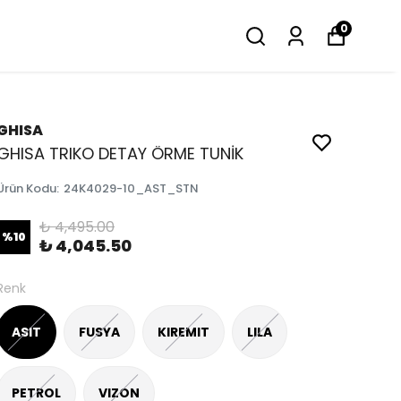
0
GHISA
GHISA TRIKO DETAY ÖRME TUNİK
Ürün Kodu
:
24K4029-10_AST_STN
₺ 4,495.00
%
10
₺ 4,045.50
Renk
ASIT
FUSYA
KIREMIT
LILA
PETROL
VIZON