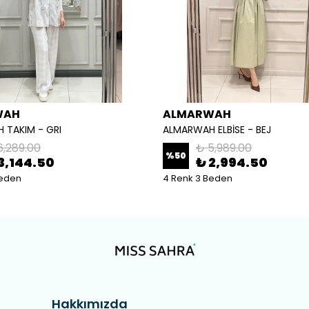
WAH
ALMARWAH
 TAKIM - GRI
ALMARWAH ELBİSE - BEJ
6,289.00
₺ 5,989.00
%
50
3,144.50
₺ 2,994.50
Beden
4 Renk 3 Beden
Hakkımızda