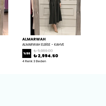
ALMARWAH
ALM
ALMARWAH ELBİSE - KAHVE
ALMARW
₺ 5,989.00
%
50
%
50
₺ 2,994.50
4 Renk 3 Beden
2 Renk