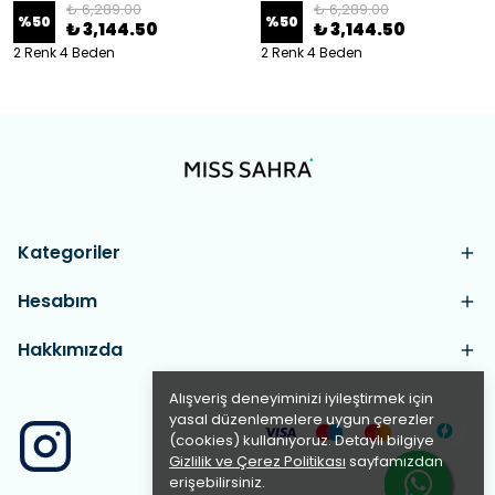
₺ 6,289.00
₺ 6,289.00
%
50
%
50
₺ 3,144.50
₺ 3,144.50
2 Renk 4 Beden
2 Renk 4 Beden
Kategoriler
Hesabım
Hakkımızda
Alışveriş deneyiminizi iyileştirmek için
yasal düzenlemelere uygun çerezler
(cookies) kullanıyoruz. Detaylı bilgiye
Gizlilik ve Çerez Politikası
sayfamızdan
erişebilirsiniz.