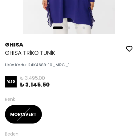
GHISA
GHISA TRİKO TUNİK
Ürün Kodu
:
24K4689-10_MRC_1
₺ 3,495.00
%
10
₺ 3,145.50
Renk
MORCIVERT
Beden