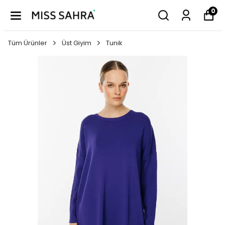
0
Tüm Ürünler
Üst Giyim
Tunik