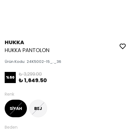
HUKKA
HUKKA PANTOLON
Ürün Kodu
:
24K5002-15_._36
₺ 3,299.00
%
50
₺ 1,649.50
Renk
SİYAH
BEJ
Beden