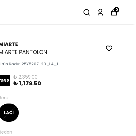
0
MIARTE
MIARTE PANTOLON
Ürün Kodu
:
25Y5207-20_LA_1
₺ 2,359.00
%
50
₺ 1,179.50
Renk
LACİ
Beden