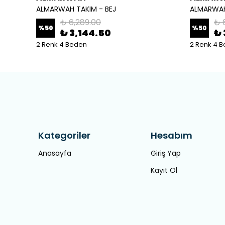
ALMARWAH TAKIM - BEJ
ALMARWAH
₺ 6,289.00
₺ 
%
50
%
50
₺ 3,144.50
₺ 
2 Renk 4 Beden
2 Renk 4 
Kategoriler
Hesabım
Anasayfa
Giriş Yap
Kayıt Ol