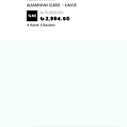
ALMARWAH ELBİSE - KAHVE
ALMARW
₺ 5,989.00
%
50
%
50
₺ 2,994.50
4 Renk 3 Beden
2 Renk