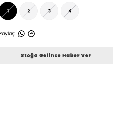
1
2
3
4
Paylaş
:
Stoğa Gelince Haber Ver