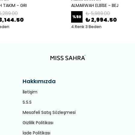
 TAKIM - GRI
ALMARWAH ELBİSE - BEJ
6,289.00
₺ 5,989.00
%
50
3,144.50
₺ 2,994.50
Beden
4 Renk 3 Beden
Hakkımızda
İletişim
S.S.S
Mesafeli Satış Sözleşmesi
Gizlilik Politikası
İade Politikası