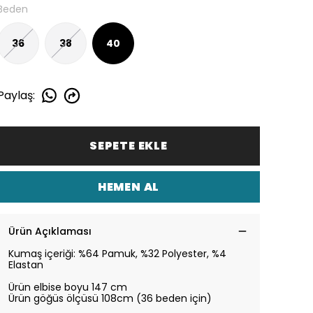
Beden
36
38
40
Paylaş
:
SEPETE EKLE
HEMEN AL
Ürün Açıklaması
Kumaş içeriği: %64 Pamuk, %32 Polyester, %4
Elastan
Ürün elbise boyu 147 cm
Ürün göğüs ölçüsü 108cm (36 beden için)