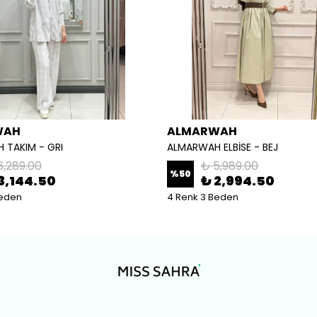
WAH
ALMARWAH
 TAKIM - GRI
ALMARWAH ELBİSE - BEJ
6,289.00
₺ 5,989.00
%
50
3,144.50
₺ 2,994.50
Beden
4 Renk 3 Beden