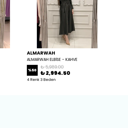
ALMARWAH
ALM
ALMARWAH ELBİSE - KAHVE
ALMARW
₺ 5,989.00
%
50
%
50
₺ 2,994.50
4 Renk 3 Beden
2 Renk