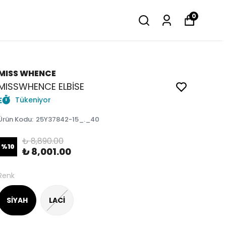
0
MISS WHENCE
MISSWHENCE ELBİSE
Tükeniyor
Ürün Kodu
:
25Y37842-15_._40
₺ 8,890.00
%
10
₺ 8,001.00
Renk
SİYAH
LACİ