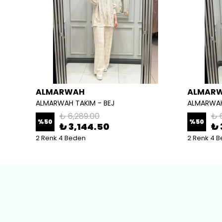
ALMARWAH
ALMAR
ALMARWAH TAKIM - BEJ
ALMARWAH
₺ 6,289.00
₺ 
%
50
%
50
₺ 3,144.50
₺ 
2 Renk 4 Beden
2 Renk 4 