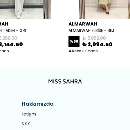
WAH
ALMARWAH
 TAKIM - GRI
ALMARWAH ELBİSE - BEJ
6,289.00
₺ 5,989.00
%
50
3,144.50
₺ 2,994.50
Beden
4 Renk 3 Beden
Hakkımızda
İletişim
S.S.S