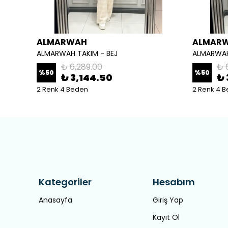
ALMARWAH
ALMAR
ALMARWAH TAKIM - BEJ
ALMARWAH
₺ 6,289.00
₺ 
%
50
%
50
₺ 3,144.50
₺ 
2 Renk 4 Beden
2 Renk 4 
Kategoriler
Hesabım
Anasayfa
Giriş Yap
Kayıt Ol