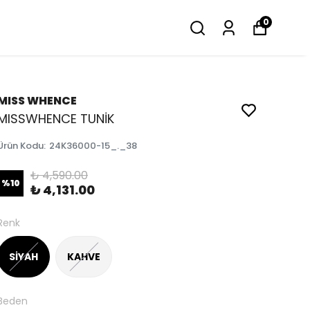
0
MISS WHENCE
MISSWHENCE TUNİK
Ürün Kodu
:
24K36000-15_._38
₺ 4,590.00
%
10
₺ 4,131.00
Renk
SİYAH
KAHVE
Beden