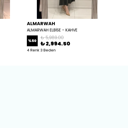
ALMARWAH
ALM
ALMARWAH ELBİSE - KAHVE
ALMARW
₺ 5,989.00
%
50
%
50
₺ 2,994.50
4 Renk 3 Beden
2 Renk