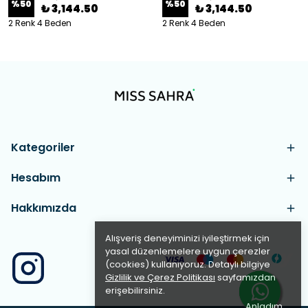
%
50
%
50
₺ 3,144.50
₺ 3,144.50
2 Renk 4 Beden
2 Renk 4 Beden
Kategoriler
Hesabım
Hakkımızda
Alışveriş deneyiminizi iyileştirmek için
yasal düzenlemelere uygun çerezler
(cookies) kullanıyoruz. Detaylı bilgiye
Gizlilik ve Çerez Politikası
sayfamızdan
erişebilirsiniz.
Anladım