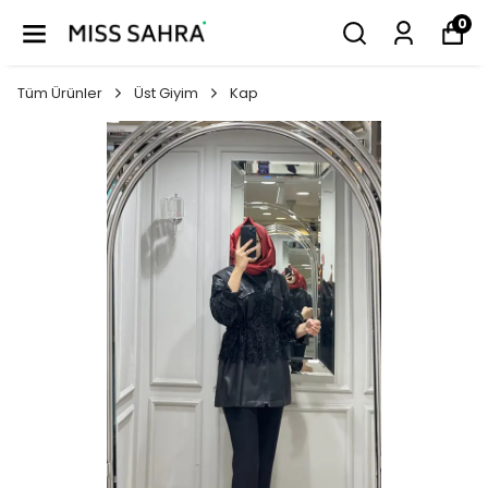
0
Tüm Ürünler
Üst Giyim
Kap