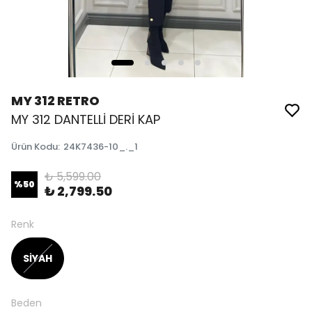
MY 312 RETRO
MY 312 DANTELLİ DERİ KAP
Ürün Kodu
:
24K7436-10_._1
₺ 5,599.00
%
50
₺ 2,799.50
Renk
SİYAH
Beden