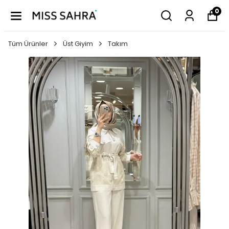
0
Tüm Ürünler
Üst Giyim
Takım