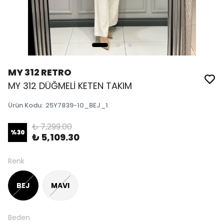
MY 312 RETRO
MY 312 DÜĞMELİ KETEN TAKIM
Ürün Kodu
:
25Y7839-10_BEJ_1
₺ 7,299.00
%
30
₺ 5,109.30
Renk
BEJ
MAVI
Beden