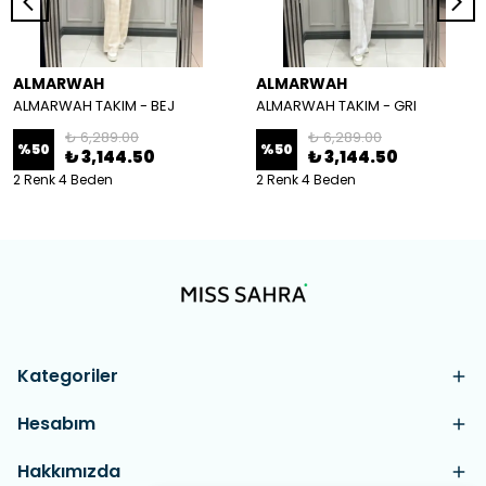
ALMARWAH
ALMARWAH
ALMARWAH TAKIM - BEJ
ALMARWAH TAKIM - GRI
₺ 6,289.00
₺ 6,289.00
%
50
%
50
₺ 3,144.50
₺ 3,144.50
2 Renk 4 Beden
2 Renk 4 Beden
Kategoriler
Hesabım
Hakkımızda