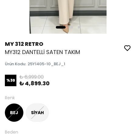
MY 312 RETRO
MY312 DANTELLİ SATEN TAKIM
Ürün Kodu
:
25Y1405-10_BEJ_1
₺ 6,999.00
%
30
₺ 4,899.30
Renk
BEJ
SİYAH
Beden