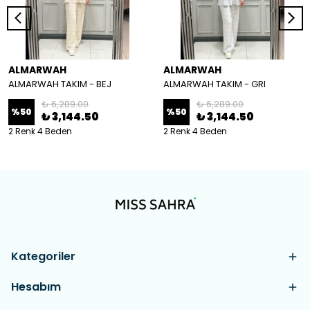
ALMARWAH
ALMARWAH
ALMARWAH TAKIM - BEJ
ALMARWAH TAKIM - GRI
₺ 6,289.00
₺ 6,289.00
%
50
%
50
₺ 3,144.50
₺ 3,144.50
2 Renk 4 Beden
2 Renk 4 Beden
Kategoriler
Hesabım