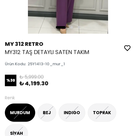
MY 312 RETRO
MY312 TAŞ DETAYLI SATEN TAKIM
Ürün Kodu
:
25Y1413-10_mur_1
₺ 5,999.00
%
30
₺ 4,199.30
Renk
MURDUM
BEJ
INDIGO
TOPRAK
SİYAH