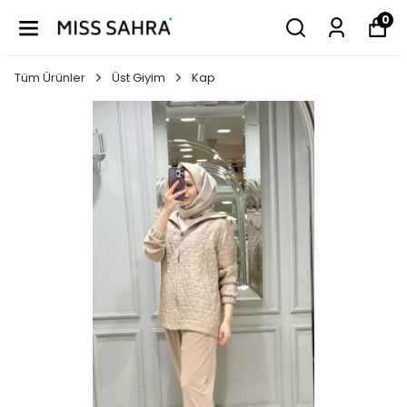
0
Tüm Ürünler
Üst Giyim
Kap