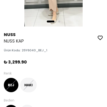
NUSS
NUSS KAP
Ürün Kodu
:
25Y6040_BEJ_1
₺ 3,299.90
Renk
BEJ
HAKI
Beden