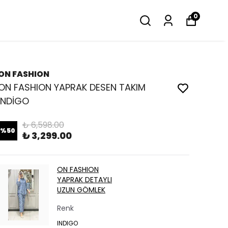
0
ON FASHION
ON FASHION YAPRAK DESEN TAKIM
İNDİGO
₺ 6,598.00
%
50
₺ 3,299.00
ON FASHION
YAPRAK DETAYLI
UZUN GÖMLEK
Renk
INDIGO