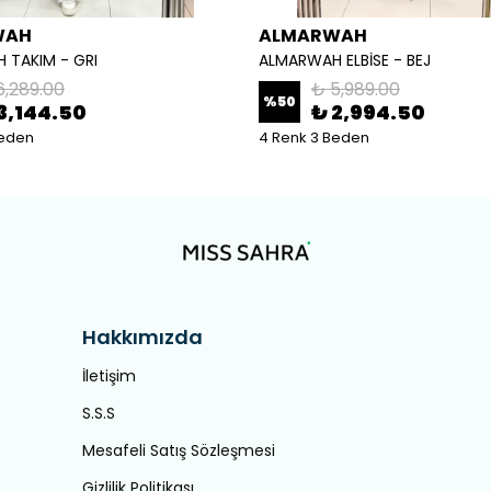
WAH
ALMARWAH
 TAKIM - GRI
ALMARWAH ELBİSE - BEJ
6,289.00
₺ 5,989.00
%
50
3,144.50
₺ 2,994.50
Beden
4 Renk 3 Beden
Hakkımızda
İletişim
S.S.S
Mesafeli Satış Sözleşmesi
Gizlilik Politikası