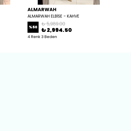
ALMARWAH
ALM
ALMARWAH ELBİSE - KAHVE
ALMARW
₺ 5,989.00
%
50
%
50
₺ 2,994.50
4 Renk 3 Beden
2 Renk