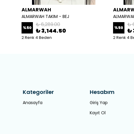
ALMARWAH
ALMAR
ALMARWAH TAKIM - BEJ
ALMARWAH
₺ 6,289.00
₺ 
%
50
%
50
₺ 3,144.50
₺ 
2 Renk 4 Beden
2 Renk 4 
Kategoriler
Hesabım
Anasayfa
Giriş Yap
Kayıt Ol