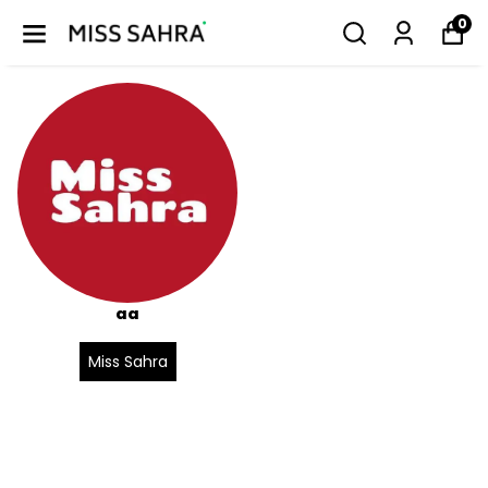
0
aa
Miss Sahra