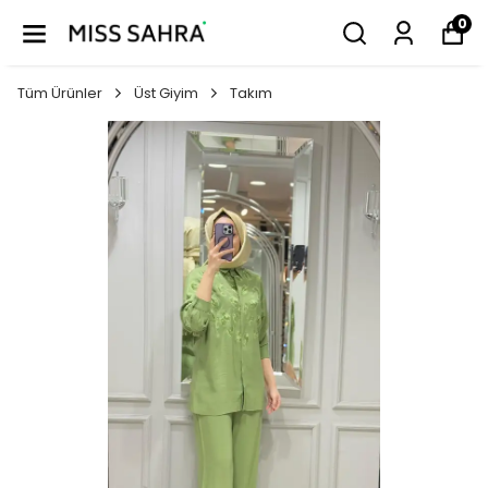
0
Tüm Ürünler
Üst Giyim
Takım