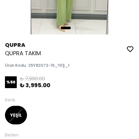
QUPRA
QUPRA TAKIM
Ürün Kodu
:
25Y82072-15_YEŞ_1
₺ 7,990.00
%
50
₺ 3,995.00
Renk
YEŞİL
Beden