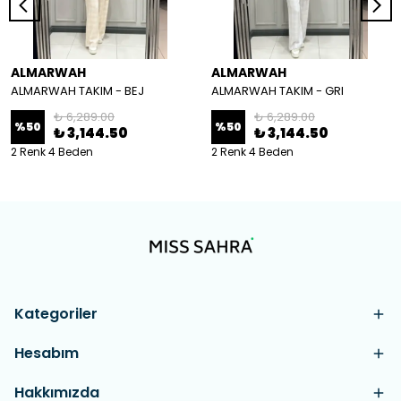
ALMARWAH
ALMARWAH
ALMARWAH TAKIM - BEJ
ALMARWAH TAKIM - GRI
₺ 6,289.00
₺ 6,289.00
%
50
%
50
₺ 3,144.50
₺ 3,144.50
2 Renk 4 Beden
2 Renk 4 Beden
Kategoriler
Hesabım
Hakkımızda