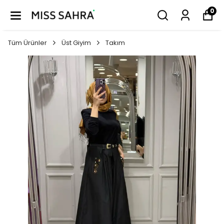
0
Tüm Ürünler
Üst Giyim
Takım