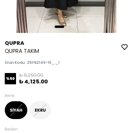
QUPRA
QUPRA TAKIM
Ürün Kodu
:
25Y82149-15_._1
₺ 8,250.00
%
50
₺ 4,125.00
Renk
SİYAH
EKRU
Beden