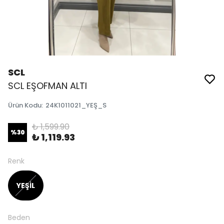
SCL
SCL EŞOFMAN ALTI
Ürün Kodu
:
24K1011021_YEŞ_S
₺ 1,599.90
%
30
₺ 1,119.93
Renk
YEŞİL
Beden