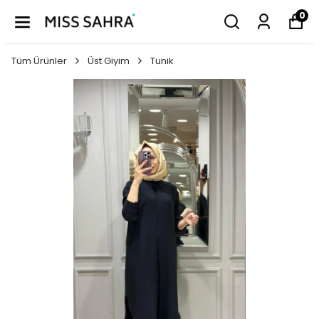
0
Tüm Ürünler
Üst Giyim
Tunik