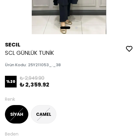
SECIL
SCL GÜNLÜK TUNİK
Ürün Kodu
:
25Y211053_._38
₺ 2,949.90
%
20
₺ 2,359.92
Renk
SİYAH
CAMEL
Beden