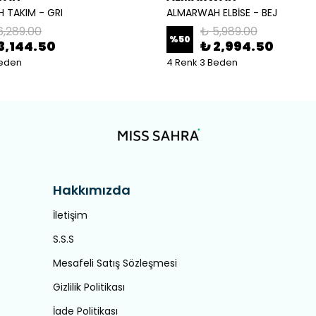
 TAKIM - GRI
ALMARWAH ELBİSE - BEJ
6,289.00
₺ 5,989.00
%
50
3,144.50
₺ 2,994.50
Beden
4 Renk 3 Beden
Hakkımızda
İletişim
S.S.S
Mesafeli Satış Sözleşmesi
Gizlilik Politikası
İade Politikası