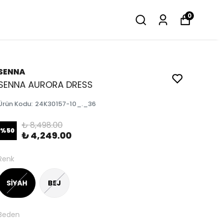
0
SENNA
SENNA AURORA DRESS
Ürün Kodu
:
24K30157-10_._36
₺ 8,498.00
%
50
₺ 4,249.00
Renk
SİYAH
BEJ
Beden