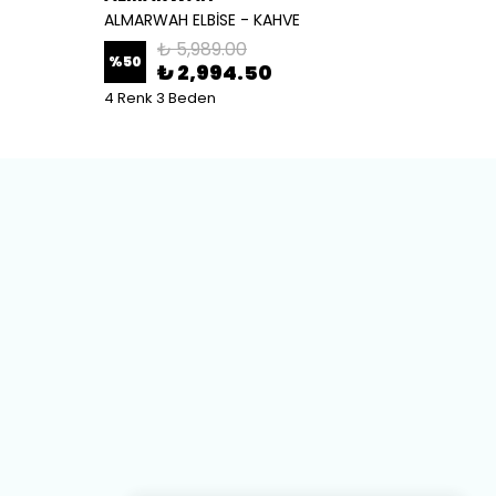
ALMARWAH ELBİSE - KAHVE
ALMARW
₺ 5,989.00
%
50
%
50
₺ 2,994.50
4 Renk 3 Beden
2 Renk