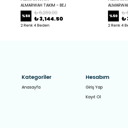
ALMARWAH TAKIM - BEJ
ALMARWAH
₺ 6,289.00
₺ 
%
50
%
50
₺ 3,144.50
₺ 
2 Renk 4 Beden
2 Renk 4 
Kategoriler
Hesabım
Anasayfa
Giriş Yap
Kayıt Ol