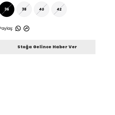
36
38
40
42
Paylaş
:
Stoğa Gelince Haber Ver