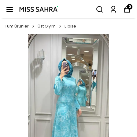
0
Tüm Ürünler
Üst Giyim
Elbise