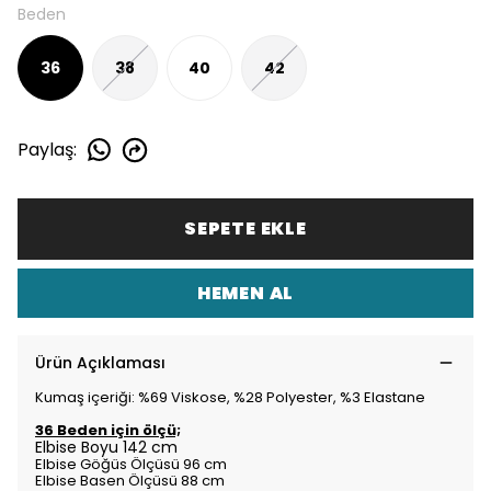
Beden
36
38
40
42
Paylaş
:
SEPETE EKLE
HEMEN AL
Ürün Açıklaması
Kumaş içeriği: %69 Viskose, %28 Polyester, %3 Elastane
36 Beden için ölçü;
Elbise Boyu 142 cm
Elbise Göğüs Ölçüsü 96 cm
Elbise Basen Ölçüsü 88 cm