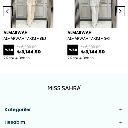
ALMARWAH
ALMARWAH
ALMARWAH TAKIM - BEJ
ALMARWAH TAKIM - GRI
₺ 6,289.00
₺ 6,289.00
%
50
%
50
₺ 3,144.50
₺ 3,144.50
2 Renk 4 Beden
2 Renk 4 Beden
Kategoriler
Hesabım