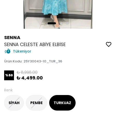
SENNA
SENNA CELESTE ABİYE ELBİSE
Tükeniyor
Ürün Kodu
:
25Y30043-10_TUR_36
₺ 8,998.00
%
50
₺ 4,499.00
Renk
SİYAH
PEMBE
TURKUAZ